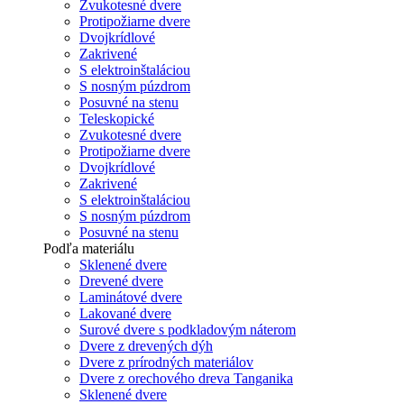
Zvukotesné dvere
Protipožiarne dvere
Dvojkrídlové
Zakrivené
S elektroinštaláciou
S nosným púzdrom
Posuvné na stenu
Teleskopické
Zvukotesné dvere
Protipožiarne dvere
Dvojkrídlové
Zakrivené
S elektroinštaláciou
S nosným púzdrom
Posuvné na stenu
Podľa materiálu
Sklenené dvere
Drevené dvere
Laminátové dvere
Lakované dvere
Surové dvere s podkladovým náterom
Dvere z drevených dýh
Dvere z prírodných materiálov
Dvere z orechového dreva Tanganika
Sklenené dvere