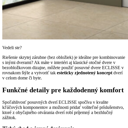
Vedeli ste?
Riešenie skrytej zárubne (bez obložiek) je ideálne pre kombinovanie
s inými dverami? Ak máte v interiéri aj klasické otočné dvere v
bezobložkovom dizajne, môžete použiť posuvné dvere ECLISSE v
rovnakom štýle a vytvoriť tak
esteticky zjednotený koncept
dverí
v celom dome či byte.
Funkčné detaily pre každodenný komfort
Spoľahlivosť posuvných dverí ECLISSE spočíva v kvalite
kľúčových komponentov a možnosti pridať voliteľné príslušenstvo,
ktoré z obyčajného otvárania dverí robí príjemný a bezhlučný
zážitok.