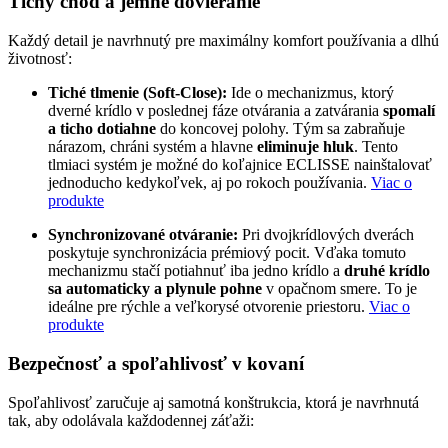
Tichý chod a jemné dovieranie
Každý detail je navrhnutý pre maximálny komfort používania a dlhú
životnosť:
Tiché tlmenie (Soft-Close):
Ide o mechanizmus, ktorý
dverné krídlo v poslednej fáze otvárania a zatvárania
spomalí
a ticho dotiahne
do koncovej polohy. Tým sa zabraňuje
nárazom, chráni systém a hlavne
eliminuje hluk
. Tento
tlmiaci systém je možné do koľajnice ECLISSE nainštalovať
jednoducho kedykoľvek, aj po rokoch používania.
Viac o
produkte
Synchronizované otváranie:
Pri dvojkrídlových dverách
poskytuje synchronizácia prémiový pocit. Vďaka tomuto
mechanizmu stačí potiahnuť iba jedno krídlo a
druhé krídlo
sa automaticky a plynule pohne
v opačnom smere. To je
ideálne pre rýchle a veľkorysé otvorenie priestoru.
Viac o
produkte
Bezpečnosť a spoľahlivosť v kovaní
Spoľahlivosť zaručuje aj samotná konštrukcia, ktorá je navrhnutá
tak, aby odolávala každodennej záťaži: