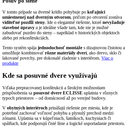
Posuv po stene
V tomto prípade sa dverné krídlo pohybuje po
koľajnici
umiestnenej nad dverným otvorom
, pričom po otvorení zostáva
viditeľné pozdĺž steny
. Ide o elegantné riešenie, ktoré
nevyžaduje
stavebné úpravy
a je ideálne všade tam, kde nie je možné
zabudovať puzdro do steny – napríklad v historických objektoch
alebo pri rekonštrukciách.
Tento systém spája
jednoduchosť montáže
s dizajnovou čistotou a
umožňuje kombinovať
rôzne materiály dverí
, ako drevo, sklo či
lakované povrchy, pre dokonalé zladenie s interiérom.
Viac o
produkte
Kde sa posuvné dvere využívajú
Vďaka prepracovanej konštrukcii a širokým možnostiam
prispôsobenia sa
posuvné dvere ECLISSE
uplatnia v rôznych
typoch priestorov – od domácností až po verejné budovy.
V
obytných interiéroch
prinášajú riešenie pre miesta, kde je
potrebné zachovať voľnosť pohybu a plynulý prechod medzi
zónami. Uplatnia sa v kúpeľniach, šatníkoch, kuchyniach či
spálňach, kde podporujú čisté línie a logické usporiadanie priestoru.