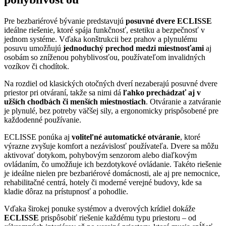
Pre bezbariérové bývanie predstavujú
posuvné dvere ECLISSE
ideálne riešenie, ktoré spája funkčnosť, estetiku a bezpečnosť v
jednom systéme. Vďaka konštrukcii bez prahov a plynulému
posuvu umožňujú
jednoduchý prechod medzi miestnosťami
aj
osobám so zníženou pohyblivosťou, používateľom invalidných
vozíkov či chodítok.
Na rozdiel od klasických otočných dverí nezaberajú posuvné dvere
priestor pri otváraní, takže sa nimi dá
ľahko prechádzať aj v
užších chodbách či menších miestnostiach
. Otváranie a zatváranie
je plynulé, bez potreby väčšej sily, a ergonomicky prispôsobené pre
každodenné používanie.
ECLISSE ponúka aj
voliteľné automatické otváranie
, ktoré
výrazne zvyšuje komfort a nezávislosť používateľa. Dvere sa môžu
aktivovať dotykom, pohybovým senzorom alebo diaľkovým
ovládaním, čo umožňuje ich bezdotykové ovládanie. Takéto riešenie
je ideálne nielen pre bezbariérové domácnosti, ale aj pre nemocnice,
rehabilitačné centrá, hotely či moderné verejné budovy, kde sa
kladie dôraz na prístupnosť a pohodlie.
Vďaka širokej ponuke systémov a dverových krídiel dokáže
ECLISSE
prispôsobiť riešenie každému typu priestoru – od