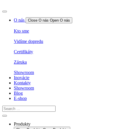
O nás
Close O nás
Open O nás
Kto sme
Vidíme dopredu
Certifikáty
Záruka
Showroom
Inovácie
Kontakty
Showroom
Blog
E-shop
Produkty