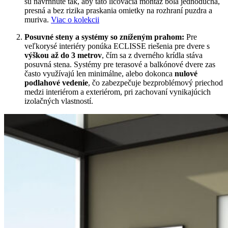
sú navrhnuté tak, aby táto lícovacia montáž bola jednoduchá,
presná a bez rizika praskania omietky na rozhraní puzdra a
muriva.
Viac o kolekcii
Posuvné steny a systémy so zníženým prahom:
Pre
veľkorysé interiéry ponúka ECLISSE riešenia pre dvere s
výškou až do 3 metrov
, čím sa z dverného krídla stáva
posuvná stena. Systémy pre terasové a balkónové dvere zas
často využívajú len minimálne, alebo dokonca
nulové
podlahové vedenie
, čo zabezpečuje bezproblémový priechod
medzi interiérom a exteriérom, pri zachovaní vynikajúcich
izolačných vlastností.