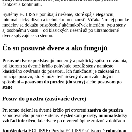
ľahkosť a kontinuitu.
Systémy ECLISSE ponúkajú riešenie, ktoré spája eleganciu,
minimalistický dizajn a technickú precíznosť. Vďaka širokej ponuke
modelov sa dokážu prispôsobiť akémukoľvek interiéru, typu steny
aj osobnému vkusu – od klasických riešení až po ultramoderné
dvere splývajúce so stenou.
Čo sú posuvné dvere a ako fungujú
Posuvné dvere
predstavujú moderný a praktický spôsob otvárania,
pri ktorom sa dverné krídlo pohybuje pozdĺž steny namiesto
klasického otvárania do priestoru. Ich funkčnosť je založená na
princípe posuvu, ktorý môže byť riešený dvomi základnými
spôsobmi –
posuvom do puzdra (do steny)
alebo
posuvom po
stene
.
Posuv do puzdra (zasúvacie dvere)
Pri tomto riešení sa dverné krídlo pri otvorení
zasúva do puzdra
zabudovaného priamo v stene. Výsledkom je
čistý, minimalistický
vzhľad interiéru
, kde dvere po otvorení úplne zmiznú z dohľadu.
Konštrukcia ECLISSE:
Puzdrá ECLISSE sú tvorené
robustnou