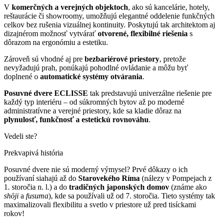
V
komerčných a verejných objektoch
, ako sú kancelárie, hotely,
reštaurácie či showroomy, umožňujú elegantné oddelenie funkčných
celkov bez rušenia vizuálnej kontinuity. Poskytujú tak architektom aj
dizajnérom možnosť vytvárať
otvorené, flexibilné riešenia
s
dôrazom na ergonómiu a estetiku.
Zároveň sú vhodné aj pre
bezbariérové priestory
, pretože
nevyžadujú prah, ponúkajú pohodlné ovládanie a môžu byť
doplnené o
automatické systémy otvárania
.
Posuvné dvere ECLISSE
tak predstavujú univerzálne riešenie pre
každý typ interiéru – od súkromných bytov až po moderné
administratívne a verejné priestory, kde sa kladie dôraz na
plynulosť, funkčnosť a estetickú rovnováhu
.
Vedeli ste?
Prekvapivá história
Posuvné dvere nie sú moderný výmysel? Prvé dôkazy o ich
používaní siahajú až do
Starovekého Ríma
(nálezy v Pompejach z
1. storočia n. l.) a do
tradičných japonských domov
(známe ako
shōji
a
fusuma
), kde sa používali už od 7. storočia. Tieto systémy tak
maximalizovali flexibilitu a svetlo v priestore už pred tisíckami
rokov!