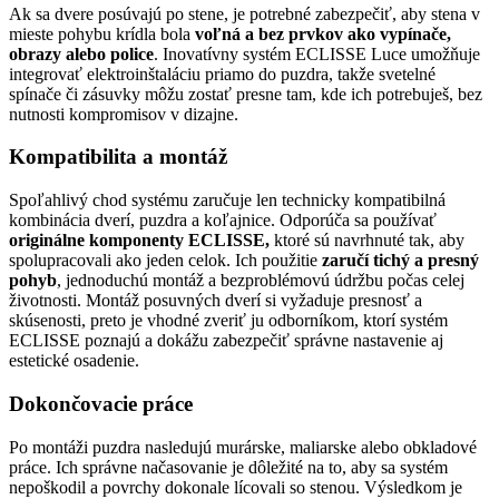
Ak sa dvere posúvajú po stene, je potrebné zabezpečiť, aby stena v
mieste pohybu krídla bola
voľná a bez prvkov ako vypínače,
obrazy alebo police
. Inovatívny systém ECLISSE Luce umožňuje
integrovať elektroinštaláciu priamo do puzdra, takže svetelné
spínače či zásuvky môžu zostať presne tam, kde ich potrebuješ, bez
nutnosti kompromisov v dizajne.
Kompatibilita a montáž
Spoľahlivý chod systému zaručuje len technicky kompatibilná
kombinácia dverí, puzdra a koľajnice. Odporúča sa používať
originálne komponenty ECLISSE,
ktoré sú navrhnuté tak, aby
spolupracovali ako jeden celok. Ich použitie
zaručí tichý a presný
pohyb
, jednoduchú montáž a bezproblémovú údržbu počas celej
životnosti. Montáž posuvných dverí si vyžaduje presnosť a
skúsenosti, preto je vhodné zveriť ju odborníkom, ktorí systém
ECLISSE poznajú a dokážu zabezpečiť správne nastavenie aj
estetické osadenie.
Dokončovacie práce
Po montáži puzdra nasledujú murárske, maliarske alebo obkladové
práce. Ich správne načasovanie je dôležité na to, aby sa systém
nepoškodil a povrchy dokonale lícovali so stenou. Výsledkom je