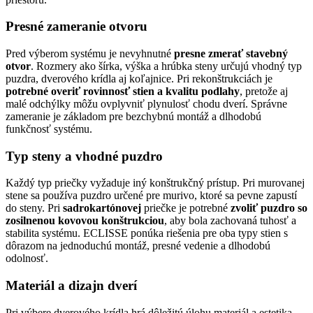
Presné zameranie otvoru
Pred výberom systému je nevyhnutné
presne zmerať stavebný
otvor
. Rozmery ako šírka, výška a hrúbka steny určujú vhodný typ
puzdra, dverového krídla aj koľajnice. Pri rekonštrukciách je
potrebné overiť rovinnosť stien a kvalitu podlahy
, pretože aj
malé odchýlky môžu ovplyvniť plynulosť chodu dverí. Správne
zameranie je základom pre bezchybnú montáž a dlhodobú
funkčnosť systému.
Typ steny a vhodné puzdro
Každý typ priečky vyžaduje iný konštrukčný prístup. Pri murovanej
stene sa používa puzdro určené pre murivo, ktoré sa pevne zapustí
do steny. Pri
sadrokartónovej
priečke je potrebné
zvoliť puzdro so
zosilnenou kovovou konštrukciou
, aby bola zachovaná tuhosť a
stabilita systému. ECLISSE ponúka riešenia pre oba typy stien s
dôrazom na jednoduchú montáž, presné vedenie a dlhodobú
odolnosť.
Materiál a dizajn dverí
Pri výbere dverového krídla hrá dôležitú úlohu materiál a estetika.