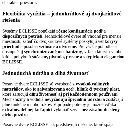
charakter priestoru.
Flexibilita využitia – jednokrídlové aj dvojkrídlové
riešenia
Systémy ECLISSE ponúkajú
rôzne konfigurácie podľa
dispozičných potrieb
. Jednokrídlové dvere sú vhodné pre menšie
miestnosti, zatiaľ čo dvojkrídlové systémy poskytujú
veľkorysý
priechod
a pôsobia
vzdušne a otvorene
. Pre väčšie pohodlie sú
dostupné aj
synchronizované mechanizmy
, vďaka ktorým sa obe
krídla pohybujú
súčasne, plynulo, presne a s typickou eleganciou
ECLISSE
.
Jednoduchá údržba a dlhá životnosť
Posuvné dvere ECLISSE sú vyrobené z
vysokokvalitných
materiálov
, ako je
galvanizovaná oceľ, hliník či tvrdený plast
,
ktoré zaručujú
dlhú životnosť aj pri každodennom používaní
.
Mechanizmy a vodidlá
nevyžadujú špeciálnu údržbu
a zostávajú
plne funkčné mnoho rokov. V prípade potreby je možné vďaka
extrahovateľnej koľajnici
vykonať servis
bez zásahu do steny
alebo puzdra
.
Posuvné dvere ECLISSE tak predstavujú riešenie, ktoré spája