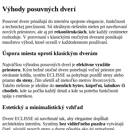
Výhody posuvných dverí
Posuvné dvere prinášajú do interiéru spojenie elegancie, funkčnosti
a technickej precíznosti. Sú ideálnym riešením nielen pri navrhovaní
nových priestorov, ale aj pri
rekonštrukciách
, kde každý centimeter
rozhoduje. V porovnaní s klasickými otočnými dverami ponúkajú
množstvo výhod, ktoré oceníš v každodennom používaní.
Úspora miesta oproti klasickým dverám
Najväčšou výhodou posuvných dverí je
efektívne využitie
priestoru
. Kým bežné otočné dvere potrebujú voľný priestor pre
otváranie krídla, systém ECLISSE sa pohybuje pozdĺž steny alebo
priamo
do steny
, čím ušetríš až niekoľko metrov štvorcových.
Takéto riešenie je ideálne do
menších bytov, kúpeľní, šatníkov či
chodieb
, kde sa počíta každý detail a kde sa potreba funkčnosti
spája s estetikou.
Estetický a minimalistický vzhľad
Dvere ECLISSE sú navrhnuté tak, aby elegantne dopĺňali
architektúru interiéru. Systémy
bez viditeľného puzdra
vytvárajú
čistý, súvislý povrch steny a dvere pôsobia ako jej prirodzené