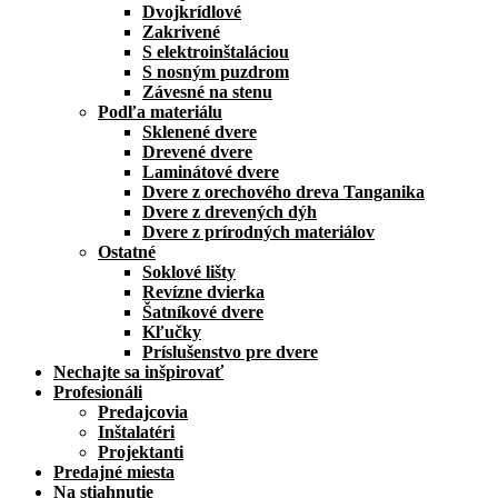
Dvojkrídlové
Zakrivené
S elektroinštaláciou
S nosným puzdrom
Závesné na stenu
Podľa materiálu
Sklenené dvere
Drevené dvere
Laminátové dvere
Dvere z orechového dreva Tanganika
Dvere z drevených dýh
Dvere z prírodných materiálov
Ostatné
Soklové lišty
Revízne dvierka
Šatníkové dvere
Kľučky
Príslušenstvo pre dvere
Nechajte sa inšpirovať
Profesionáli
Predajcovia
Inštalatéri
Projektanti
Predajné miesta
Na stiahnutie