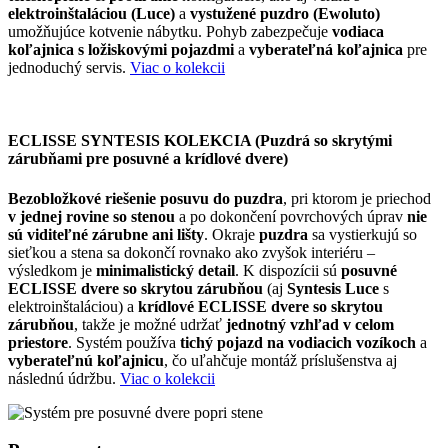
elektroinštaláciou (Luce)
a
vystužené puzdro (Ewoluto)
umožňujúce kotvenie nábytku. Pohyb zabezpečuje
vodiaca
koľajnica s ložiskovými pojazdmi
a
vyberateľná koľajnica
pre
jednoduchý servis.
Viac o kolekcii
ECLISSE SYNTESIS KOLEKCIA (Puzdrá so skrytými
zárubňami pre posuvné a krídlové dvere)
Bezobložkové riešenie posuvu do puzdra
, pri ktorom je priechod
v jednej rovine so stenou
a po dokončení povrchových úprav
nie
sú viditeľné zárubne ani lišty
. Okraje
puzdra
sa vystierkujú so
sieťkou a stena sa dokončí rovnako ako zvyšok interiéru –
výsledkom je
minimalistický detail
. K dispozícii sú
posuvné
ECLISSE dvere so skrytou zárubňou
(aj
Syntesis Luce
s
elektroinštaláciou) a
krídlové ECLISSE dvere so skrytou
zárubňou
, takže je možné udržať
jednotný vzhľad v celom
priestore
. Systém používa
tichý pojazd na vodiacich vozíkoch
a
vyberateľnú koľajnicu
, čo uľahčuje montáž príslušenstva aj
následnú údržbu.
Viac o kolekcii