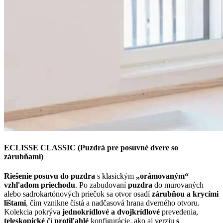
ECLISSE CLASSIC (Puzdrá pre posuvné dvere so
zárubňami)
Riešenie posuvu do puzdra
s klasickým
„orámovaným“
vzhľadom priechodu
. Po zabudovaní
puzdra
do murovaných
alebo sadrokartónových priečok sa otvor osadí
zárubňou a krycími
lištami
, čím vznikne čistá a nadčasová hrana dverného otvoru.
Kolekcia pokrýva
jednokrídlové a dvojkrídlové
prevedenia,
teleskopické
či
protiľahlé
konfigurácie, ako aj verziu
s