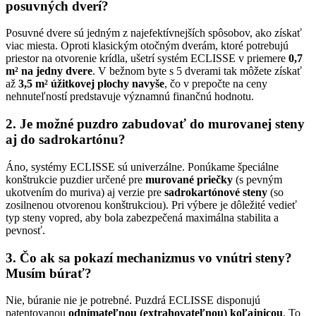
posuvných dverí?
Posuvné dvere sú jedným z najefektívnejších spôsobov, ako získať
viac miesta. Oproti klasickým otočným dverám, ktoré potrebujú
priestor na otvorenie krídla, ušetrí systém ECLISSE v priemere
0,7
m² na jedny dvere
. V bežnom byte s 5 dverami tak môžete získať
až
3,5 m² úžitkovej plochy navyše
, čo v prepočte na ceny
nehnuteľností predstavuje významnú finančnú hodnotu.
2.
Je možné puzdro zabudovať do murovanej steny
aj do sadrokartónu?
Áno, systémy ECLISSE sú univerzálne. Ponúkame špeciálne
konštrukcie puzdier určené pre
murované priečky
(s pevným
ukotvením do muriva) aj verzie pre
sadrokartónové steny
(so
zosilnenou otvorenou konštrukciou). Pri výbere je dôležité vedieť
typ steny vopred, aby bola zabezpečená maximálna stabilita a
pevnosť.
3.
Čo ak sa pokazí mechanizmus vo vnútri steny?
Musím búrať?
Nie, búranie nie je potrebné. Puzdrá ECLISSE disponujú
patentovanou
odnímateľnou (extrahovateľnou) koľajnicou
. To