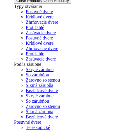
Close Produkty
Open Produkty
Typy otvárania
Posuvné dvere
Krídlové dvere
Zhrňovacie dvere
Protiľahlé
Zasúvacie dvere
Posuvné dvere
Krídlové dvere
Zhrňovacie dvere
Protiľahlé
Zasúvacie dvere
Podľa zárubne
Skryté zárubne
So zárubňou
Zarovno so stenou
Šikmá zárubňa
Bezfalcové dvere
Skryté zárubne
So zárubňou
Zarovno so stenou
Šikmá zárubňa
Bezfalcové dvere
Posuvné dvere
Teleskopické