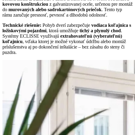
kovovou konštrukciou
z galvanizovanej ocele, určenou pre montáž
do
murovaných alebo sadrokartónových priečok
. Tento typ
rámu zaručuje presnosť, pevnosť a dlhodobú odolnosť.
Technické riešenie:
Pohyb dverí zabezpečuje
vodiaca koľajnica s
ložiskovými pojazdmi
, ktorá umožňuje
tichý a plynulý chod
.
Systémy ECLISSE využívajú
extrahovateľnú (vyberateľnú)
koľajnicu
, vďaka ktorej je možné vykonať údržbu alebo montáž
príslušenstva aj po dokončení inštalácie – bez zásahu do steny či
puzdra.