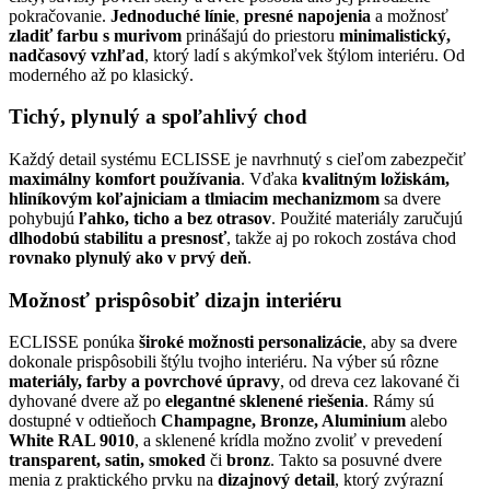
pokračovanie.
Jednoduché línie
,
presné napojenia
a možnosť
zladiť farbu s murivom
prinášajú do priestoru
minimalistický,
nadčasový vzhľad
, ktorý ladí s akýmkoľvek štýlom interiéru. Od
moderného až po klasický.
Tichý, plynulý a spoľahlivý chod
Každý detail systému ECLISSE je navrhnutý s cieľom zabezpečiť
maximálny komfort používania
. Vďaka
kvalitným ložiskám,
hliníkovým koľajniciam a tlmiacim mechanizmom
sa dvere
pohybujú
ľahko, ticho a bez otrasov
. Použité materiály zaručujú
dlhodobú stabilitu a presnosť
, takže aj po rokoch zostáva chod
rovnako plynulý ako v prvý deň
.
Možnosť prispôsobiť dizajn interiéru
ECLISSE ponúka
široké možnosti personalizácie
, aby sa dvere
dokonale prispôsobili štýlu tvojho interiéru. Na výber sú rôzne
materiály, farby a povrchové úpravy
, od dreva cez lakované či
dyhované dvere až po
elegantné sklenené riešenia
. Rámy sú
dostupné v odtieňoch
Champagne, Bronze, Aluminium
alebo
White RAL 9010
, a sklenené krídla možno zvoliť v prevedení
transparent, satin, smoked
či
bronz
. Takto sa posuvné dvere
menia z praktického prvku na
dizajnový detail
, ktorý zvýrazní