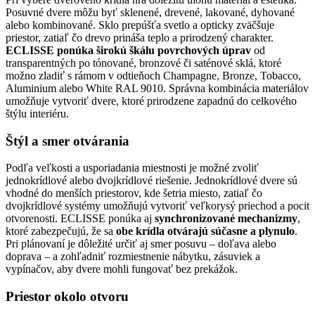
Posuvné dvere môžu byť sklenené, drevené, lakované, dyhované
alebo kombinované. Sklo prepúšťa svetlo a opticky zväčšuje
priestor, zatiaľ čo drevo prináša teplo a prirodzený charakter.
ECLISSE ponúka širokú škálu povrchových úprav
od
transparentných po tónované, bronzové či saténové sklá, ktoré
možno zladiť s rámom v odtieňoch Champagne, Bronze, Tobacco,
Aluminium alebo White RAL 9010. Správna kombinácia materiálov
umožňuje vytvoriť dvere, ktoré prirodzene zapadnú do celkového
štýlu interiéru.
Štýl a smer otvárania
Podľa veľkosti a usporiadania miestnosti je možné zvoliť
jednokrídlové alebo dvojkrídlové riešenie. Jednokrídlové dvere sú
vhodné do menších priestorov, kde šetria miesto, zatiaľ čo
dvojkrídlové systémy umožňujú vytvoriť veľkorysý priechod a pocit
otvorenosti. ECLISSE ponúka aj
synchronizované mechanizmy
,
ktoré zabezpečujú, že sa
obe krídla otvárajú súčasne a plynulo
.
Pri plánovaní je dôležité určiť aj smer posuvu – doľava alebo
doprava – a zohľadniť rozmiestnenie nábytku, zásuviek a
vypínačov, aby dvere mohli fungovať bez prekážok.
Priestor okolo otvoru