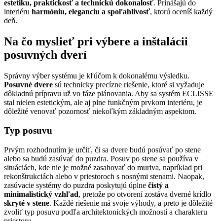
estetiku, praktickosť a technickú dokonalosť
. Prinášajú do
interiéru
harmóniu, eleganciu a spoľahlivosť
, ktorú oceníš každý
deň.
Na čo myslieť pri výbere a inštalácii
posuvných dverí
Správny výber systému je kľúčom k dokonalému výsledku.
Posuvné dvere
sú technicky precízne riešenie, ktoré si vyžaduje
dôkladnú prípravu už vo fáze plánovania. Aby sa systém ECLISSE
stal nielen estetickým, ale aj plne funkčným prvkom interiéru, je
dôležité venovať pozornosť niekoľkým základným aspektom.
Typ posuvu
Prvým rozhodnutím je určiť, či sa dvere budú posúvať po stene
alebo sa budú zasúvať do puzdra. Posuv po stene sa používa v
situáciách, kde nie je možné zasahovať do muriva, napríklad pri
rekonštrukciách alebo v priestoroch s nosnými stenami. Naopak,
zasúvacie systémy do puzdra poskytujú úplne
čistý a
minimalistický vzhľad
, pretože po otvorení zostáva dverné krídlo
skryté v stene
. Každé riešenie má svoje výhody, a preto je dôležité
zvoliť typ posuvu podľa architektonických možností a charakteru
priestoru.