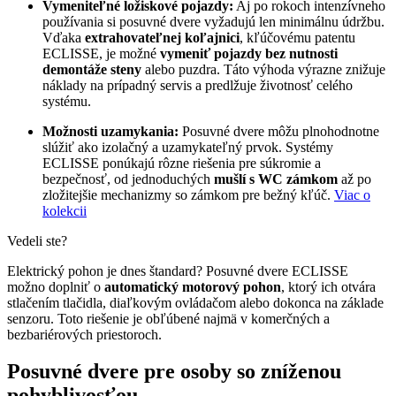
Vymeniteľné ložiskové pojazdy:
Aj po rokoch intenzívneho
používania si posuvné dvere vyžadujú len minimálnu údržbu.
Vďaka
extrahovateľnej koľajnici
, kľúčovému patentu
ECLISSE, je možné
vymeniť pojazdy bez nutnosti
demontáže steny
alebo puzdra. Táto výhoda výrazne znižuje
náklady na prípadný servis a predlžuje životnosť celého
systému.
Možnosti uzamykania:
Posuvné dvere môžu plnohodnotne
slúžiť ako izolačný a uzamykateľný prvok. Systémy
ECLISSE ponúkajú rôzne riešenia pre súkromie a
bezpečnosť, od jednoduchých
mušlí s WC zámkom
až po
zložitejšie mechanizmy so zámkom pre bežný kľúč.
Viac o
kolekcii
Vedeli ste?
Elektrický pohon je dnes štandard? Posuvné dvere ECLISSE
možno doplniť o
automatický motorový pohon
, ktorý ich otvára
stlačením tlačidla, diaľkovým ovládačom alebo dokonca na základe
senzoru. Toto riešenie je obľúbené najmä v komerčných a
bezbariérových priestoroch.
Posuvné dvere pre osoby so zníženou
pohyblivosťou