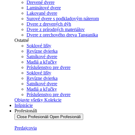
Drevené dvere
Laminátové dvere
Lakované dvere
Surové dvere s podkladovým náterom
Dvere z drevených dýh
Dvere z prírodných materiálov
Dvere z orechového dreva Tanganika
Ostatné
Soklové lišty
Revízne dvierka
Šatníkové dvere
Madlá a kľučky
Príslušenstvo pre dvere
Soklové lišty
Revízne dvierka
Šatníkové dvere
Madlá a kľučky
Príslušenstvo pre dvere
Objavte všetky Kolekcie
Inšpirácie
Profesionáli
Close Profesionáli
Open Profesionáli
Predajcovia