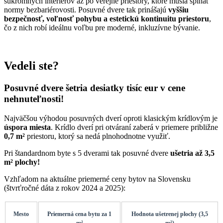
súkromných interiérov až po verejné priestory, ktoré musia spĺňať
normy bezbariérovosti. Posuvné dvere tak prinášajú
vyššiu
bezpečnosť, voľnosť pohybu a estetickú kontinuitu priestoru
,
čo z nich robí ideálnu voľbu pre moderné, inkluzívne bývanie.
Vedeli ste?
Posuvné dvere šetria desiatky tisíc eur v cene
nehnuteľnosti!
Najväčšou výhodou posuvných dverí oproti klasickým krídlovým je
úspora miesta
. Krídlo dverí pri otváraní zaberá v priemere približne
0,7 m²
priestoru, ktorý sa nedá plnohodnotne využiť.
Pri štandardnom byte s 5 dverami tak posuvné dvere
ušetria až 3,5
m² plochy!
Vzhľadom na aktuálne priemerné ceny bytov na Slovensku
(štvrťročné dáta z rokov 2024 a 2025):
Mesto
Priemerná cena bytu za 1
Hodnota ušetrenej plochy (3,5
m²
m²)