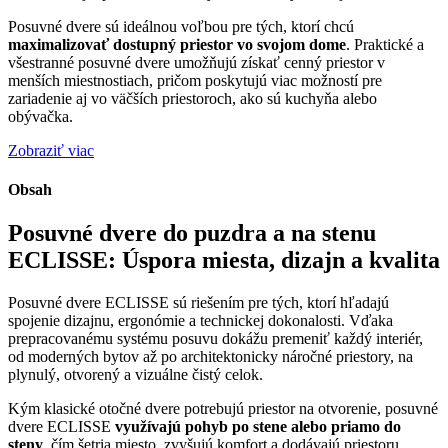
Posuvné dvere sú ideálnou voľbou pre tých, ktorí chcú
maximalizovať dostupný priestor vo svojom dome
. Praktické a
všestranné posuvné dvere umožňujú získať cenný priestor v
menších miestnostiach, pričom poskytujú viac možností pre
zariadenie aj vo väčších priestoroch, ako sú kuchyňa alebo
obývačka.
Zobraziť viac
Obsah
Posuvné dvere do puzdra a na stenu
ECLISSE: Úspora miesta, dizajn a kvalita
Posuvné dvere ECLISSE sú riešením pre tých, ktorí hľadajú
spojenie dizajnu, ergonómie a technickej dokonalosti. Vďaka
prepracovanému systému posuvu dokážu premeniť každý interiér,
od moderných bytov až po architektonicky náročné priestory, na
plynulý, otvorený a vizuálne čistý celok.
Kým klasické otočné dvere potrebujú priestor na otvorenie, posuvné
dvere ECLISSE
využívajú pohyb po stene alebo priamo do
steny
, čím šetria miesto, zvyšujú komfort a dodávajú priestoru