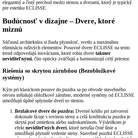
elegantný a čistý prechod medzi stenou a dverami, ktorý je typický
pre estetiku ECLISSE.
Budúcnosť v dizajne – Dvere, ktoré
miznú
Súčasná architektúra si žiada plynulosť, svetlo a maximálnu
elimináciu rušivých elementov. Posuvné dvere ECLISSE na tento
trend odpovedajú inováciami, ktoré robia dvere
takmer
neviditeľnými
, čím opticky zväčšujú a harmonizujú celý priestor.
Riešenia so skrytou zárubňou (Bezobložkové
systémy)
Kým pri klasickom posuve do puzdra sa po obvode stavebného
otvoru inštalujú obložkové zárubne, moderné systémy od ECLISSE
umožňujú úplné splynutie dverí so stenou.
Bezfalcové dvere do puzdra:
Dverné krídlo pri zatvorení
dokonale lícuje s rovinou steny a celá konštrukcia puzdra je
skrytá pod omietkou alebo sadrokartónom. Výsledkom je
efekt
neviditeľných dverí
, ktoré nerušia čisté línie a
umožňujú plynulé vedenie steny. Stavebné puzdrá ECLISSE