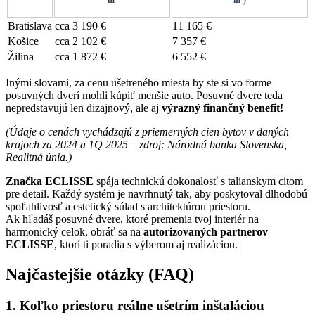
Bratislava
cca 3 190 €
11 165 €
Košice
cca 2 102 €
7 357 €
Žilina
cca 1 872 €
6 552 €
Inými slovami, za cenu ušetreného miesta by ste si vo forme
posuvných dverí mohli kúpiť menšie auto. Posuvné dvere teda
nepredstavujú len dizajnový, ale aj
výrazný finančný benefit!
(Údaje o cenách vychádzajú z priemerných cien bytov v daných
krajoch za 2024 a 1Q 2025 – zdroj: Národná banka Slovenska,
Realitná únia.)
Značka ECLISSE
spája technickú dokonalosť s talianskym citom
pre detail. Každý systém je navrhnutý tak, aby poskytoval dlhodobú
spoľahlivosť a estetický súlad s architektúrou priestoru.
Ak hľadáš posuvné dvere, ktoré premenia tvoj interiér na
harmonický celok, obráť sa na
autorizovaných partnerov
ECLISSE
, ktorí ti poradia s výberom aj realizáciou.
Najčastejšie otázky (FAQ)
1.
Koľko priestoru reálne ušetrím inštaláciou