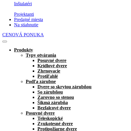
Inštalatéri
Projektanti
Predajné miesta
Na stiahnutie
CENOVÁ PONUKA
Produkty
Typy otvárania
Posuvné dvere
Krídlové dvere
Zhrnovacie
Protiľahlé
Podľa zárubne
Dvere so skrytou zárubňou
So zárubňou
Zarovno so stenou
Šikmá zárubňa
Bezfalcové dvere
Posuvné dvere
Teleskopické
Zvukotesné dvere
Protipožiarne dvere