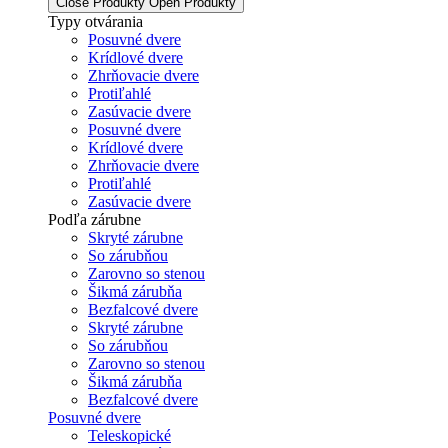
Close Produkty
Open Produkty
Typy otvárania
Posuvné dvere
Krídlové dvere
Zhrňovacie dvere
Protiľahlé
Zasúvacie dvere
Posuvné dvere
Krídlové dvere
Zhrňovacie dvere
Protiľahlé
Zasúvacie dvere
Podľa zárubne
Skryté zárubne
So zárubňou
Zarovno so stenou
Šikmá zárubňa
Bezfalcové dvere
Skryté zárubne
So zárubňou
Zarovno so stenou
Šikmá zárubňa
Bezfalcové dvere
Posuvné dvere
Teleskopické