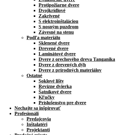
Protipožiarne dvere
Dvojkrídlové
Zakrivené
S elektroinštaláciou
S nosným puzdrom
Závesné na stenu
Podľa materiálu
Sklenené dvere
Drevené dvere
Laminátové dvere
Dvere z orechového dreva Tanganika
Dvere z drevených dýh
Dvere z prírodných materiálov
Ostatné
Soklové lišty
Revízne dvierka
Šatníkové dvere
Kľučky
Príslušenstvo pre dvere
Nechajte sa inšpirovať
Profesionáli
Predajcovia
Inštalatéri
Projektanti