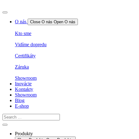
O nás
Close O nás
Open O nás
Kto sme
Vidíme dopredu
Certifikáty
Záruka
Showroom
Inovácie
Kontakty
Showroom
Blog
E-shop
Produkty