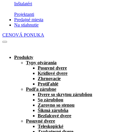
Inštalatéri
Projektanti
Predajné miesta
Na stiahnutie
CENOVÁ PONUKA
Produkty
Typy otvárania
Posuvné dvere
Krídlové dvere
Zhrnovacie
Protiľahlé
Podľa zárubne
Dvere so skrytou zárubňou
So zárubňou
Zarovno so stenou
Šikmá zárubňa
Bezfalcové dvere
Posuvné dvere
Teleskopické
Zvukotesné dvere