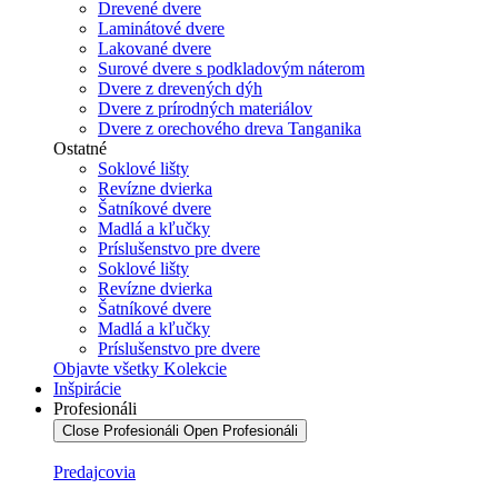
Drevené dvere
Laminátové dvere
Lakované dvere
Surové dvere s podkladovým náterom
Dvere z drevených dýh
Dvere z prírodných materiálov
Dvere z orechového dreva Tanganika
Ostatné
Soklové lišty
Revízne dvierka
Šatníkové dvere
Madlá a kľučky
Príslušenstvo pre dvere
Soklové lišty
Revízne dvierka
Šatníkové dvere
Madlá a kľučky
Príslušenstvo pre dvere
Objavte všetky Kolekcie
Inšpirácie
Profesionáli
Close Profesionáli
Open Profesionáli
Predajcovia