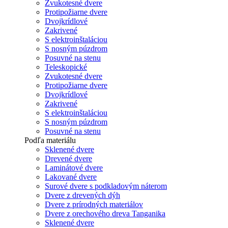
Zvukotesné dvere
Protipožiarne dvere
Dvojkrídlové
Zakrivené
S elektroinštaláciou
S nosným púzdrom
Posuvné na stenu
Teleskopické
Zvukotesné dvere
Protipožiarne dvere
Dvojkrídlové
Zakrivené
S elektroinštaláciou
S nosným púzdrom
Posuvné na stenu
Podľa materiálu
Sklenené dvere
Drevené dvere
Laminátové dvere
Lakované dvere
Surové dvere s podkladovým náterom
Dvere z drevených dýh
Dvere z prírodných materiálov
Dvere z orechového dreva Tanganika
Sklenené dvere