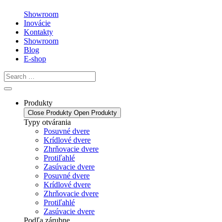
Showroom
Inovácie
Kontakty
Showroom
Blog
E-shop
Produkty
Close Produkty
Open Produkty
Typy otvárania
Posuvné dvere
Krídlové dvere
Zhrňovacie dvere
Protiľahlé
Zasúvacie dvere
Posuvné dvere
Krídlové dvere
Zhrňovacie dvere
Protiľahlé
Zasúvacie dvere
Podľa zárubne