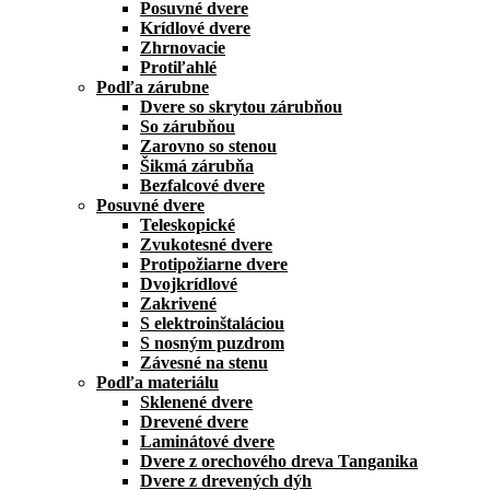
Posuvné dvere
Krídlové dvere
Zhrnovacie
Protiľahlé
Podľa zárubne
Dvere so skrytou zárubňou
So zárubňou
Zarovno so stenou
Šikmá zárubňa
Bezfalcové dvere
Posuvné dvere
Teleskopické
Zvukotesné dvere
Protipožiarne dvere
Dvojkrídlové
Zakrivené
S elektroinštaláciou
S nosným puzdrom
Závesné na stenu
Podľa materiálu
Sklenené dvere
Drevené dvere
Laminátové dvere
Dvere z orechového dreva Tanganika
Dvere z drevených dýh