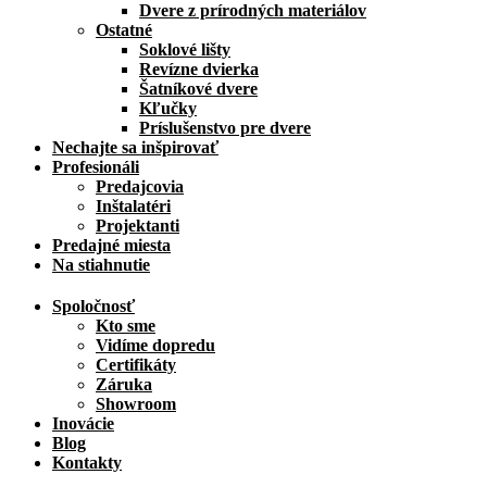
Dvere z prírodných materiálov
Ostatné
Soklové lišty
Revízne dvierka
Šatníkové dvere
Kľučky
Príslušenstvo pre dvere
Nechajte sa inšpirovať
Profesionáli
Predajcovia
Inštalatéri
Projektanti
Predajné miesta
Na stiahnutie
Spoločnosť
Kto sme
Vidíme dopredu
Certifikáty
Záruka
Showroom
Inovácie
Blog
Kontakty