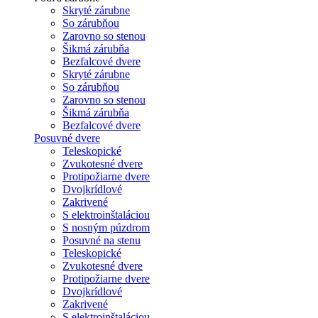
Skryté zárubne
So zárubňou
Zarovno so stenou
Šikmá zárubňa
Bezfalcové dvere
Skryté zárubne
So zárubňou
Zarovno so stenou
Šikmá zárubňa
Bezfalcové dvere
Posuvné dvere
Teleskopické
Zvukotesné dvere
Protipožiarne dvere
Dvojkrídlové
Zakrivené
S elektroinštaláciou
S nosným púzdrom
Posuvné na stenu
Teleskopické
Zvukotesné dvere
Protipožiarne dvere
Dvojkrídlové
Zakrivené
S elektroinštaláciou