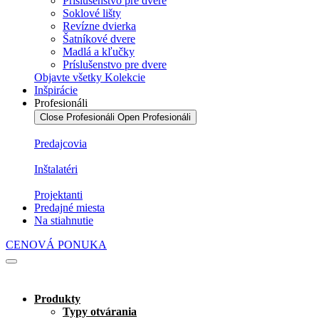
Príslušenstvo pre dvere
Soklové lišty
Revízne dvierka
Šatníkové dvere
Madlá a kľučky
Príslušenstvo pre dvere
Objavte všetky Kolekcie
Inšpirácie
Profesionáli
Close Profesionáli
Open Profesionáli
Predajcovia
Inštalatéri
Projektanti
Predajné miesta
Na stiahnutie
CENOVÁ PONUKA
Produkty
Typy otvárania