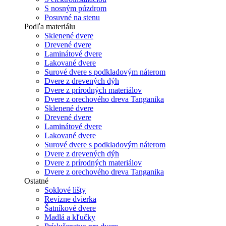
S nosným púzdrom
Posuvné na stenu
Podľa materiálu
Sklenené dvere
Drevené dvere
Laminátové dvere
Lakované dvere
Surové dvere s podkladovým náterom
Dvere z drevených dýh
Dvere z prírodných materiálov
Dvere z orechového dreva Tanganika
Sklenené dvere
Drevené dvere
Laminátové dvere
Lakované dvere
Surové dvere s podkladovým náterom
Dvere z drevených dýh
Dvere z prírodných materiálov
Dvere z orechového dreva Tanganika
Ostatné
Soklové lišty
Revízne dvierka
Šatníkové dvere
Madlá a kľučky