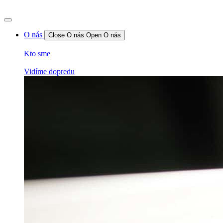
O nás
Close O nás
Open O nás
Kto sme
Vidíme dopredu