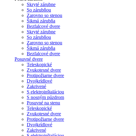
Skryté zárubne
So zárubňou
Zarovno so stenou
Šikmá zárubňa
Bezfalcové dvere
Skryté zárubne
So zárubňou
Zarovno so stenou
Šikmá zárubňa
Bezfalcové dvere
Posuvné dvere
Teleskopické
Zvukotesné dvere
Protipožiarne dvere
Dvojkrídlové
Zakrivené
S elektroinštaláciou
S nosným púzdrom
Posuvné na stenu
Teleskopické
Zvukotesné dvere
Protipožiarne dvere
Dvojkrídlové
Zakrivené
S elektroinštaláciou