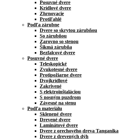
Posuvné dvere
Krídlové dvere
Zhrnovacie
Protiľahlé
Podľa zárubne
Dvere so skrytou zárubňou
So zárubňou
Zarovno so stenou
Šikmá zárubňa
Bezfalcové dvere
Posuvné dvere
Teleskopické
Zvukotesné dvere
Protipožiarne dvere
Dvojkrídlové
Zakrivené
S elektroinštaláciou
S nosným puzdrom
Závesné na stenu
Podľa materiálu
Sklenené dvere
Drevené dvere
Laminátové dvere
Dvere z orechového dreva Tanganika
Dvere z drevených dýh