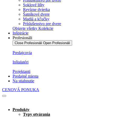
Príslušenstvo pre dvere
Soklové lišty
Revízne dvierka
Šatníkové dvere
Madlá a kľučky
Príslušenstvo pre dvere
Objavte všetky Kolekcie
Inšpirácie
Profesionáli
Close Profesionáli
Open Profesionáli
Predajcovia
Inštalatéri
Projektanti
Predajné miesta
Na stiahnutie
CENOVÁ PONUKA
Produkty
Typy otvárania