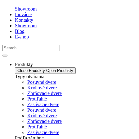
Showroom
Inovácie
Kontakty
Showroom
Blog
E-shop
Produkty
Close Produkty
Open Produkty
Typy otvárania
Posuvné dvere
Krídlové dvere
Zhrňovacie dvere
Protiľahlé
Zasúvacie dvere
Posuvné dvere
Krídlové dvere
Zhrňovacie dvere
Protiľahlé
Zasúvacie dvere
Podľa zárubne