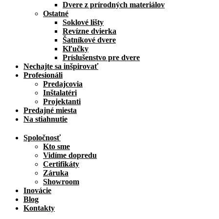
Dvere z prírodných materiálov
Ostatné
Soklové lišty
Revízne dvierka
Šatníkové dvere
Kľučky
Príslušenstvo pre dvere
Nechajte sa inšpirovať
Profesionáli
Predajcovia
Inštalatéri
Projektanti
Predajné miesta
Na stiahnutie
Spoločnosť
Kto sme
Vidíme dopredu
Certifikáty
Záruka
Showroom
Inovácie
Blog
Kontakty