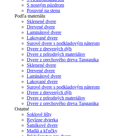
S nosným púzdrom
Posuvné na stenu
Podľa materiálu
Sklenené dvere
Drevené dvere
Laminátové dvere
Lakované dvere
Surové dvere s podkladovým náterom
Dvere z drevených dýh
Dvere z prírodných materiálov
Dvere z orechového dreva Tanganika
Sklenené dvere
Drevené dvere
Laminátové dvere
Lakované dvere
Surové dvere s podkladovým náterom
Dvere z drevených dýh
Dvere z prírodných materiálov
Dvere z orechového dreva Tanganika
Ostatné
Soklové lišty
Revízne dvierka
Šatníkové dvere
Madlá a kľučky