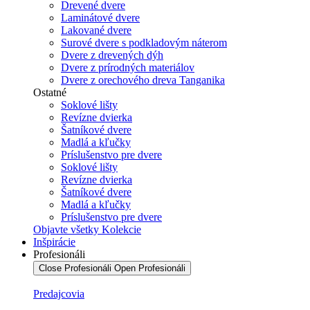
Drevené dvere
Laminátové dvere
Lakované dvere
Surové dvere s podkladovým náterom
Dvere z drevených dýh
Dvere z prírodných materiálov
Dvere z orechového dreva Tanganika
Ostatné
Soklové lišty
Revízne dvierka
Šatníkové dvere
Madlá a kľučky
Príslušenstvo pre dvere
Soklové lišty
Revízne dvierka
Šatníkové dvere
Madlá a kľučky
Príslušenstvo pre dvere
Objavte všetky Kolekcie
Inšpirácie
Profesionáli
Close Profesionáli
Open Profesionáli
Predajcovia