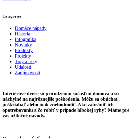
Categories
Domáce nápady
História
Infografika
Novinky
Produkty
Projekty
Tipy a triky
Udalosti
Zaujímavosti
Interiérové dvere sú prirodzenou súčasťou domova a sú
náchylné na najrôznejšie poškodenia. Môžu sa obúchať,
poškriabať alebo inak znehodnotiť. Ako zabrániť ich
opotrebovaniu a čo robiť v prípade hlbokej ryhy? Máme pre
vás užitočné návody.