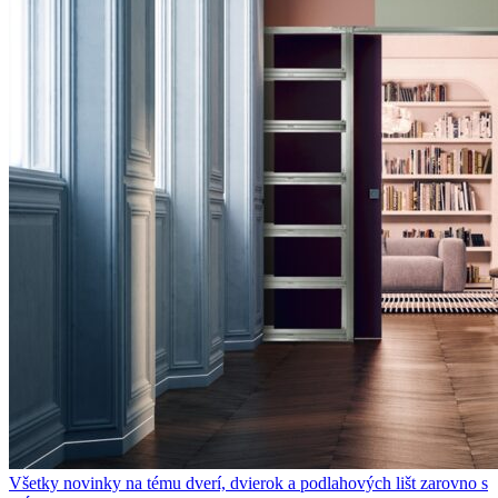
Všetky novinky na tému dverí, dvierok a podlahových lišt zarovno s