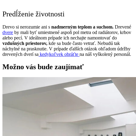
Predĺženie životnosti
Drevo si nerozumie ani s
nadmerným teplom a suchom.
Drevené
dvere
by mali byť umiestnené aspoň pol metra od radiátorov, krbov
alebo pecí. V ideálnom prípade ich nechajte namontovať do
vzdušných priestorov,
kde sa bude často vetrať. Nebudú tak
náchylné na prasknutie. V prípade ďalších otázok ohľadom údržby
drevených dverí sa
kedykoľvek obráťte
na náš vyškolený personál.
Možno vás bude zaujímať