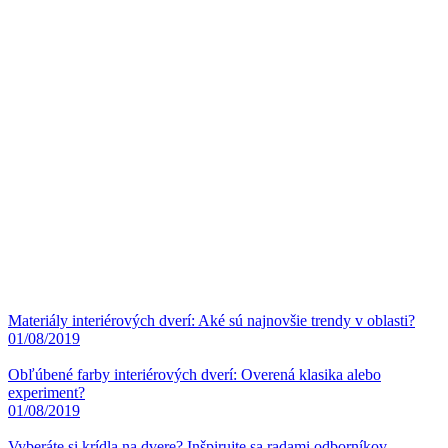
Materiály interiérových dverí: Aké sú najnovšie trendy v oblasti?
01/08/2019
Obľúbené farby interiérových dverí: Overená klasika alebo
experiment?
01/08/2019
Vyberáte si krídla na dvere? Inšpirujte sa radami odborníkov