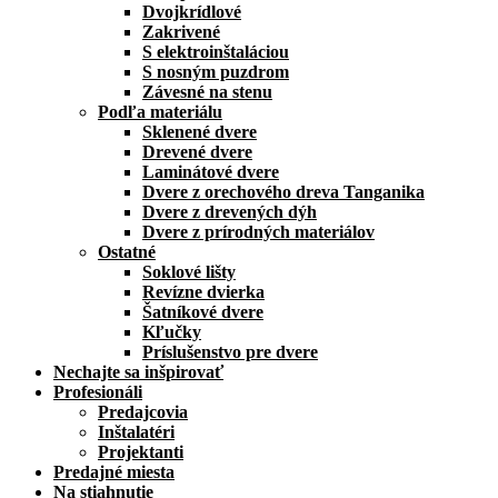
Dvojkrídlové
Zakrivené
S elektroinštaláciou
S nosným puzdrom
Závesné na stenu
Podľa materiálu
Sklenené dvere
Drevené dvere
Laminátové dvere
Dvere z orechového dreva Tanganika
Dvere z drevených dýh
Dvere z prírodných materiálov
Ostatné
Soklové lišty
Revízne dvierka
Šatníkové dvere
Kľučky
Príslušenstvo pre dvere
Nechajte sa inšpirovať
Profesionáli
Predajcovia
Inštalatéri
Projektanti
Predajné miesta
Na stiahnutie