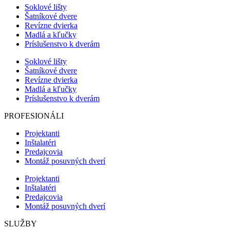
Soklové lišty
Šatníkové dvere
Revízne dvierka
Madlá a kľučky
Príslušenstvo k dverám
Soklové lišty
Šatníkové dvere
Revízne dvierka
Madlá a kľučky
Príslušenstvo k dverám
PROFESIONÁLI
Projektanti
Inštalatéri
Predajcovia
Montáž posuvných dverí
Projektanti
Inštalatéri
Predajcovia
Montáž posuvných dverí
SLUŽBY