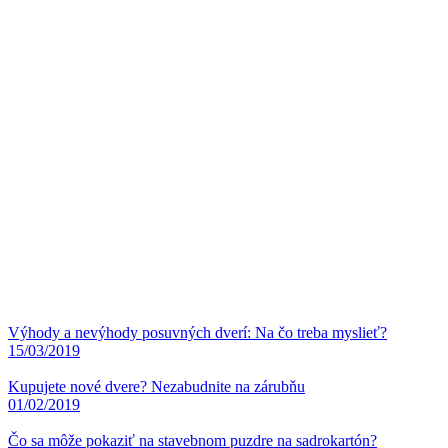
Výhody a nevýhody posuvných dverí: Na čo treba myslieť?
15/03/2019
Kupujete nové dvere? Nezabudnite na zárubňu
01/02/2019
Čo sa môže pokaziť na stavebnom puzdre na sadrokartón?