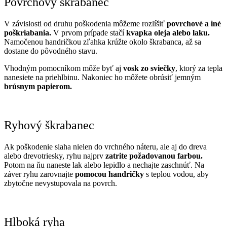
Povrchový škrabanec
V závislosti od druhu poškodenia môžeme rozlíšiť
povrchové a iné
poškriabania.
V prvom prípade stačí
kvapka oleja alebo laku.
Namočenou handričkou zľahka krúžte okolo škrabanca, až sa
dostane do pôvodného stavu.
Vhodným pomocníkom môže byť aj
vosk zo sviečky
, ktorý za tepla
nanesiete na priehlbinu. Nakoniec ho môžete obrúsiť jemným
brúsnym papierom.
Ryhový škrabanec
Ak poškodenie siaha nielen do vrchného náteru, ale aj do dreva
alebo drevotriesky, ryhu najprv
zatrite požadovanou farbou.
Potom na ňu naneste lak alebo lepidlo a nechajte zaschnúť. Na
záver ryhu zarovnajte
pomocou handričky
s teplou vodou, aby
zbytočne nevystupovala na povrch.
Hlboká ryha