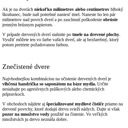
Ak je na dverách
niekoľko milimetrov alebo centimetrov
hlboký
škrabanec, bude naň potrebné naniesť tmel. Naneste ho len pár
milimetrov nad povrch dverí
a
po zaschnutí poškodenie
obrúste
jemným brúsnym papierom.
V prípade drevených dverí siahnite po
tmele na drevené plochy
.
Využiť môžete ten vo farbe vašich dverí, ale aj bezfarebný, ktorý
potom pretriete požadovanou farbou.
Znečistené dvere
Najvhodnejšou kombináciou na očistenie drevených dverí je
vlhčená handrička so saponátom na báze mydla.
Určite
nesiahajte po agresívnych práškových alebo chemických
prípravkoch.
V obchodoch nájdete aj
špecializované mydlové čističe
priamo na
drevené povrchy, ktoré dodajú drevu svieži nádych. Dajte si však
pozor na množstvo vody
použité na čistenie. Vo veľkých
množstvách ju drevo neznáša dobre.