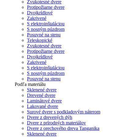
Zvukotesné dvere
Protipožiarne dvere
Dvojkrídlové
Zakrivené
S elektroinštaláciou
S nosným púzdrom
Posuvné na stenu
Teleskopické
Zvukotesné dvere
Protipožiarne dvere
Dvojkrídlové
Zakrivené
S elektroinštaláciou
S nosným púzdrom
Posuvné na stenu
Podľa materiálu
Sklenené dvere
Drevené dvere
Laminátové dvere
Lakované dvere
Surové dvere s podkladovým náterom
Dvere z drevených dýh
Dvere z prírodných materiálov
Dvere z orechového dreva Tanganika
Sklenené dvere