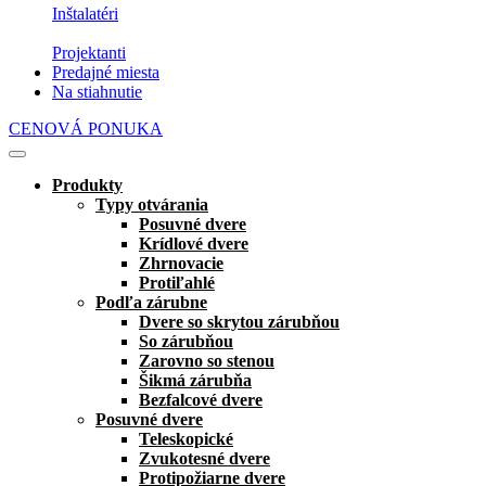
Inštalatéri
Projektanti
Predajné miesta
Na stiahnutie
CENOVÁ PONUKA
Produkty
Typy otvárania
Posuvné dvere
Krídlové dvere
Zhrnovacie
Protiľahlé
Podľa zárubne
Dvere so skrytou zárubňou
So zárubňou
Zarovno so stenou
Šikmá zárubňa
Bezfalcové dvere
Posuvné dvere
Teleskopické
Zvukotesné dvere
Protipožiarne dvere