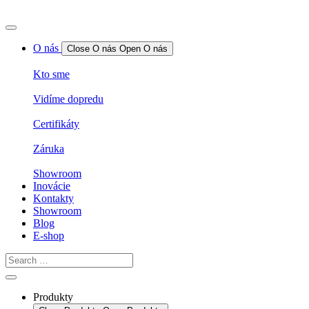
O nás
Close O nás
Open O nás
Kto sme
Vidíme dopredu
Certifikáty
Záruka
Showroom
Inovácie
Kontakty
Showroom
Blog
E-shop
Produkty