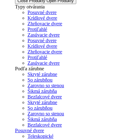
Close Produkty
Open Produkty
Typy otvárania
Posuvné dvere
Krídlové dvere
Zhrňovacie dvere
Protiľahlé
Zasúvacie dvere
Posuvné dvere
Krídlové dvere
Zhrňovacie dvere
Protiľahlé
Zasúvacie dvere
Podľa zárubne
Skryté zárubne
So zárubňou
Zarovno so stenou
Šikmá zárubňa
Bezfalcové dvere
Skryté zárubne
So zárubňou
Zarovno so stenou
Šikmá zárubňa
Bezfalcové dvere
Posuvné dvere
Teleskopické