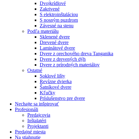
Dvojkrídlové
Zakrivené
S elektroinštaláciou
S nosným puzdrom
Závesné na stenu
Podľa materiálu
Sklenené dvere
Drevené dvere
Laminátové dvere
Dvere z orechového dreva Tanganika
Dvere z drevených dýh
Dvere z prírodných materiálov
Ostatné
Soklové lišty
Revízne dvierka
Šatníkové dvere
Kľučky
Príslušenstvo pre dvere
Nechajte sa inšpirovať
Profesionáli
Predajcovia
Inštalatéri
Projektanti
Predajné miesta
Na stiahnutie