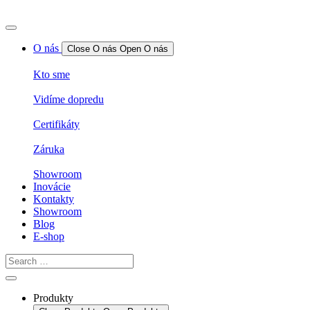
O nás
Close O nás
Open O nás
Kto sme
Vidíme dopredu
Certifikáty
Záruka
Showroom
Inovácie
Kontakty
Showroom
Blog
E-shop
Produkty