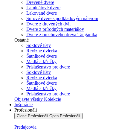
Drevené dvere
Laminátové dvere
Lakované dvere
Surové dvere s podkladovým náterom
Dvere z drevených dýh
Dvere z prírodných materiálov
Dvere z orechového dreva Tanganika
Ostatné
Soklové lišty
Revízne dvierka
Šatníkové dvere
Madlá a kľučky
Príslušenstvo pre dvere
Soklové lišty
Revízne dvierka
Šatníkové dvere
Madlá a kľučky
Príslušenstvo pre dvere
Objavte všetky Kolekcie
Inšpirácie
Profesionáli
Close Profesionáli
Open Profesionáli
Predajcovia