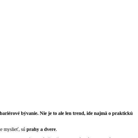
iérové bývanie. Nie je to ale len trend, ide najmä o praktickú
te myslieť, sú
prahy a dvere
.