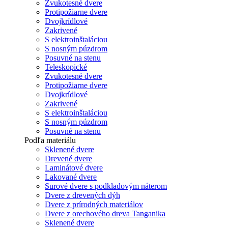
Zvukotesné dvere
Protipožiarne dvere
Dvojkrídlové
Zakrivené
S elektroinštaláciou
S nosným púzdrom
Posuvné na stenu
Teleskopické
Zvukotesné dvere
Protipožiarne dvere
Dvojkrídlové
Zakrivené
S elektroinštaláciou
S nosným púzdrom
Posuvné na stenu
Podľa materiálu
Sklenené dvere
Drevené dvere
Laminátové dvere
Lakované dvere
Surové dvere s podkladovým náterom
Dvere z drevených dýh
Dvere z prírodných materiálov
Dvere z orechového dreva Tanganika
Sklenené dvere