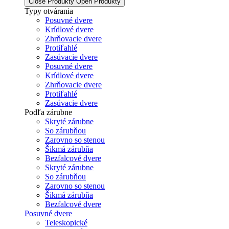
Close Produkty
Open Produkty
Typy otvárania
Posuvné dvere
Krídlové dvere
Zhrňovacie dvere
Protiľahlé
Zasúvacie dvere
Posuvné dvere
Krídlové dvere
Zhrňovacie dvere
Protiľahlé
Zasúvacie dvere
Podľa zárubne
Skryté zárubne
So zárubňou
Zarovno so stenou
Šikmá zárubňa
Bezfalcové dvere
Skryté zárubne
So zárubňou
Zarovno so stenou
Šikmá zárubňa
Bezfalcové dvere
Posuvné dvere
Teleskopické