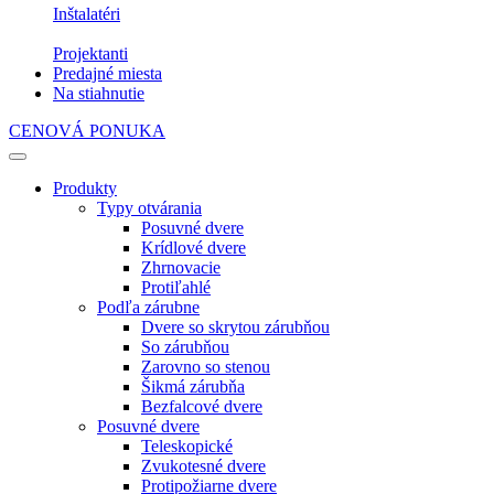
Inštalatéri
Projektanti
Predajné miesta
Na stiahnutie
CENOVÁ PONUKA
Produkty
Typy otvárania
Posuvné dvere
Krídlové dvere
Zhrnovacie
Protiľahlé
Podľa zárubne
Dvere so skrytou zárubňou
So zárubňou
Zarovno so stenou
Šikmá zárubňa
Bezfalcové dvere
Posuvné dvere
Teleskopické
Zvukotesné dvere
Protipožiarne dvere