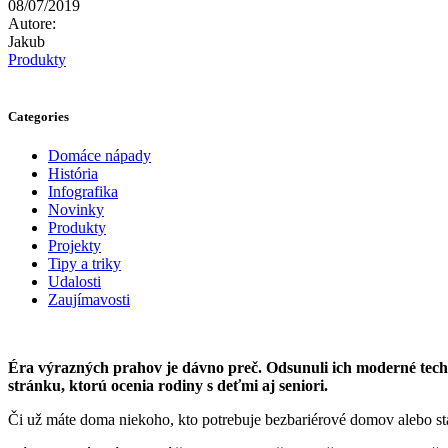
08/07/2019
Autore:
Jakub
Produkty
Categories
Domáce nápady
História
Infografika
Novinky
Produkty
Projekty
Tipy a triky
Udalosti
Zaujímavosti
Éra výrazných prahov je dávno preč. Odsunuli ich moderné techn
stránku, ktorú ocenia rodiny s deťmi aj seniori.
Či už máte doma niekoho, kto potrebuje bezbariérové domov alebo st