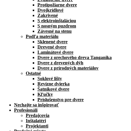
Protipožiarne dvere
Dvojkrídlové
Zakrivené
S elektroinštaláciou
S nosným puzdrom
Závesné na stenu
Podľa materiálu
Sklenené dvere
Drevené dvere
Laminátové dvere
Dvere z orechového dreva Tanganika
Dvere z drevených dýh
Dvere z prírodných materiálov
Ostatné
Soklové lišty
Revízne dvierka
Šatníkové dvere
Kľučky
Príslušenstvo pre dvere
Nechajte sa inšpirovať
Profesionáli
Predajcovia
Inštalatéri
Projektanti