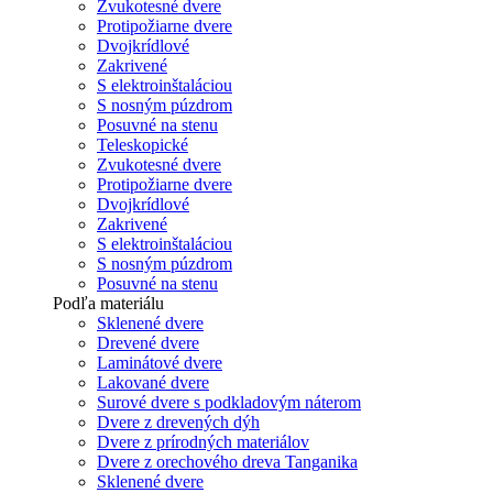
Zvukotesné dvere
Protipožiarne dvere
Dvojkrídlové
Zakrivené
S elektroinštaláciou
S nosným púzdrom
Posuvné na stenu
Teleskopické
Zvukotesné dvere
Protipožiarne dvere
Dvojkrídlové
Zakrivené
S elektroinštaláciou
S nosným púzdrom
Posuvné na stenu
Podľa materiálu
Sklenené dvere
Drevené dvere
Laminátové dvere
Lakované dvere
Surové dvere s podkladovým náterom
Dvere z drevených dýh
Dvere z prírodných materiálov
Dvere z orechového dreva Tanganika
Sklenené dvere