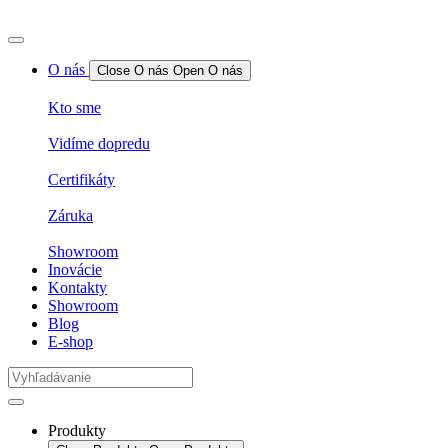
O nás
Close O nás
Open O nás
Kto sme
Vidíme dopredu
Certifikáty
Záruka
Showroom
Inovácie
Kontakty
Showroom
Blog
E-shop
Produkty