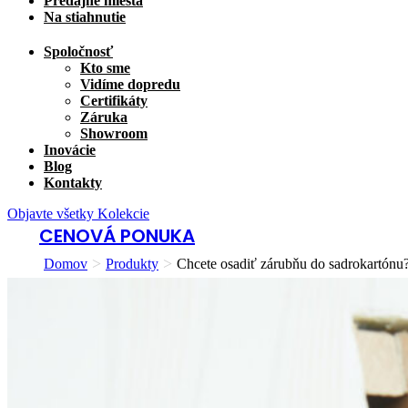
Predajné miesta
Na stiahnutie
Spoločnosť
Kto sme
Vidíme dopredu
Certifikáty
Záruka
Showroom
Inovácie
Blog
Kontakty
Objavte všetky Kolekcie
CENOVÁ PONUKA
>
>
Domov
Produkty
Chcete osadiť zárubňu do sadrokartónu?