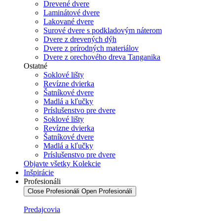
Drevené dvere
Laminátové dvere
Lakované dvere
Surové dvere s podkladovým náterom
Dvere z drevených dýh
Dvere z prírodných materiálov
Dvere z orechového dreva Tanganika
Ostatné
Soklové lišty
Revízne dvierka
Šatníkové dvere
Madlá a kľučky
Príslušenstvo pre dvere
Soklové lišty
Revízne dvierka
Šatníkové dvere
Madlá a kľučky
Príslušenstvo pre dvere
Objavte všetky Kolekcie
Inšpirácie
Profesionáli
Close Profesionáli
Open Profesionáli
Predajcovia