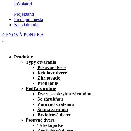
Inštalatéri
Projektanti
Predajné miesta
Na stiahnutie
CENOVÁ PONUKA
Produkty
Typy otvárania
Posuvné dvere
Krídlové dvere
Zhrnovacie
Protiľahlé
Podľa zárubne
Dvere so skrytou zárubňou
So zárubňou
Zarovno so stenou
Šikmá zárubňa
Bezfalcové dvere
Posuvné dvere
Teleskopické
Zvukotesné dvere