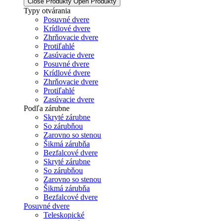
Close Produkty
Open Produkty
Typy otvárania
Posuvné dvere
Krídlové dvere
Zhrňovacie dvere
Protiľahlé
Zasúvacie dvere
Posuvné dvere
Krídlové dvere
Zhrňovacie dvere
Protiľahlé
Zasúvacie dvere
Podľa zárubne
Skryté zárubne
So zárubňou
Zarovno so stenou
Šikmá zárubňa
Bezfalcové dvere
Skryté zárubne
So zárubňou
Zarovno so stenou
Šikmá zárubňa
Bezfalcové dvere
Posuvné dvere
Teleskopické